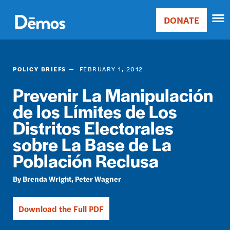
Skip
Accessibility
to
DONATE
Donate
main
Main
content
navigation
POLICY BRIEFS
FEBRUARY 1, 2012
Prevenir La Manipulación
de los Límites de Los
Distritos Electorales
sobre La Base de La
Población Reclusa
Brenda Wright
Peter Wagner
Download the Full PDF